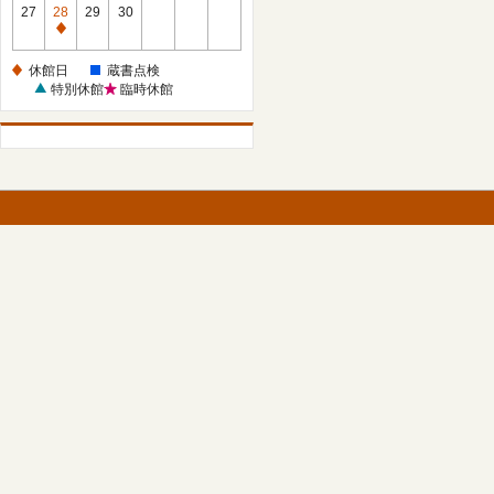
館
27
28
29
30
日
休
館
休館日
蔵書点検
日
特別休館
臨時休館