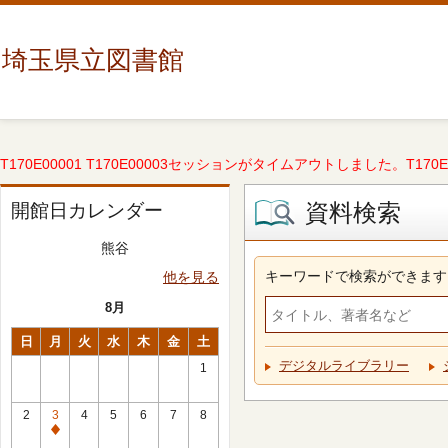
埼玉県立図書館
T170E00001 T170E00003セッションがタイムアウトしました。T170E000
資料検索
開館日カレンダー
熊谷
キーワードで検索ができます
他を見る
8月
日
月
火
水
木
金
土
デジタルライブラリー
1
2
3
4
5
6
7
8
休