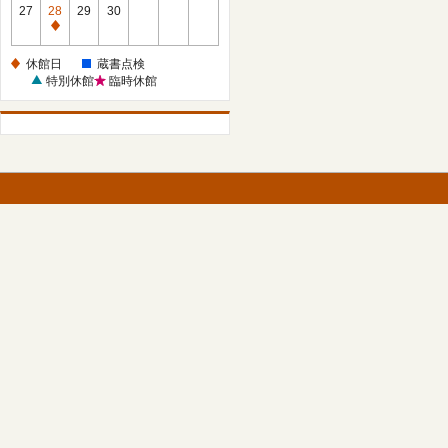
館
27
28
29
30
日
休
館
休館日
蔵書点検
日
特別休館
臨時休館