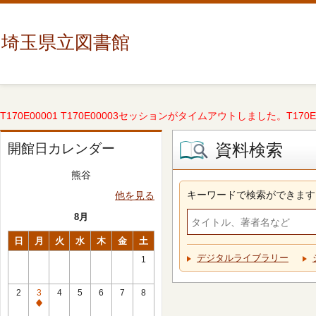
埼玉県立図書館
T170E00001 T170E00003セッションがタイムアウトしました。T170E000
資料検索
開館日カレンダー
熊谷
キーワードで検索ができます
他を見る
8月
日
月
火
水
木
金
土
デジタルライブラリー
1
2
3
4
5
6
7
8
休