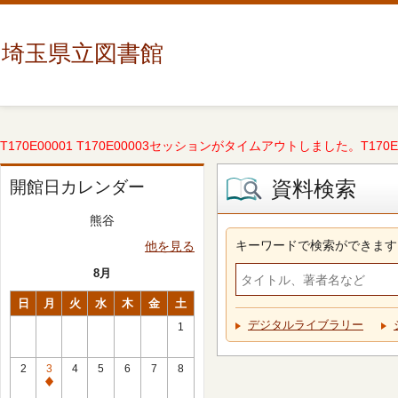
埼玉県立図書館
T170E00001 T170E00003セッションがタイムアウトしました。T170E000
資料検索
開館日カレンダー
熊谷
キーワードで検索ができます
他を見る
8月
日
月
火
水
木
金
土
デジタルライブラリー
1
2
3
4
5
6
7
8
休