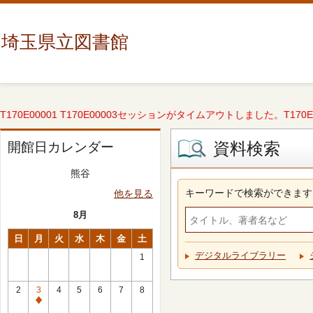
埼玉県立図書館
T170E00001 T170E00003セッションがタイムアウトしました。T170E000
資料検索
開館日カレンダー
熊谷
キーワードで検索ができます
他を見る
8月
日
月
火
水
木
金
土
デジタルライブラリー
1
2
3
4
5
6
7
8
休