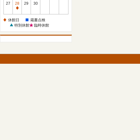
館
27
28
29
30
日
休
館
休館日
蔵書点検
日
特別休館
臨時休館