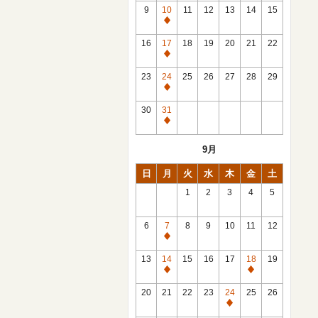
館
9
10
11
12
13
14
15
日
休
館
16
17
18
19
20
21
22
日
休
館
23
24
25
26
27
28
29
日
休
館
30
31
日
休
館
9月
日
日
月
火
水
木
金
土
1
2
3
4
5
6
7
8
9
10
11
12
休
館
13
14
15
16
17
18
19
日
休
休
館
館
20
21
22
23
24
25
26
日
日
休