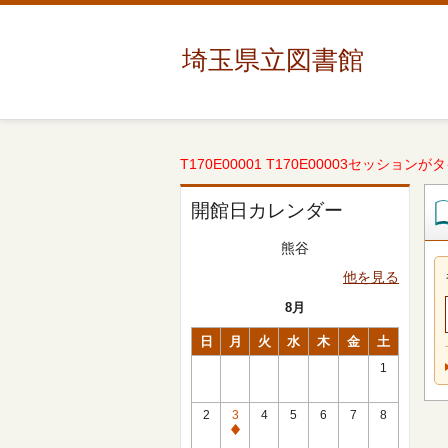
埼玉県立図書館
T170E00001 T170E00003セッションが
開館日カレンダー
熊谷
他を見る
8月
日
月
火
水
木
金
土
1
2
3
4
5
6
7
8
休