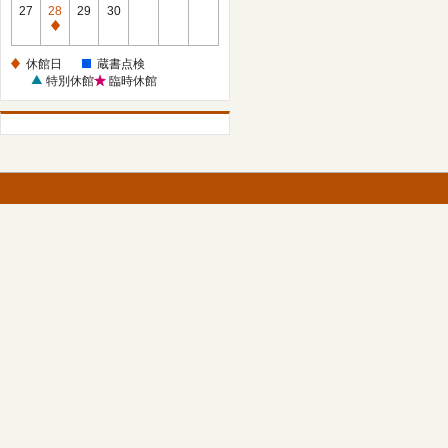
館
27
28
29
30
日
休
館
休館日
蔵書点検
日
特別休館
臨時休館