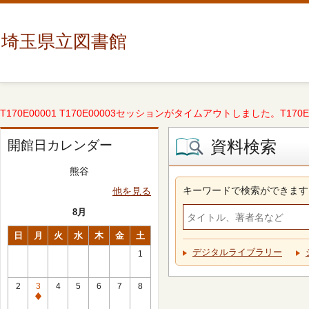
埼玉県立図書館
T170E00001 T170E00003セッションがタイムアウトしました。T170E000
資料検索
開館日カレンダー
熊谷
キーワードで検索ができます
他を見る
8月
日
月
火
水
木
金
土
デジタルライブラリー
1
2
3
4
5
6
7
8
休