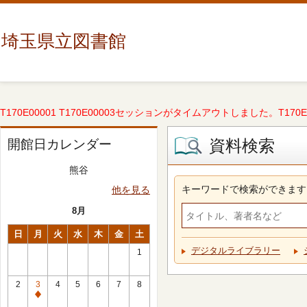
埼玉県立図書館
T170E00001 T170E00003セッションがタイムアウトしました。T170E000
資料検索
開館日カレンダー
熊谷
キーワードで検索ができます
他を見る
8月
日
月
火
水
木
金
土
デジタルライブラリー
1
2
3
4
5
6
7
8
休