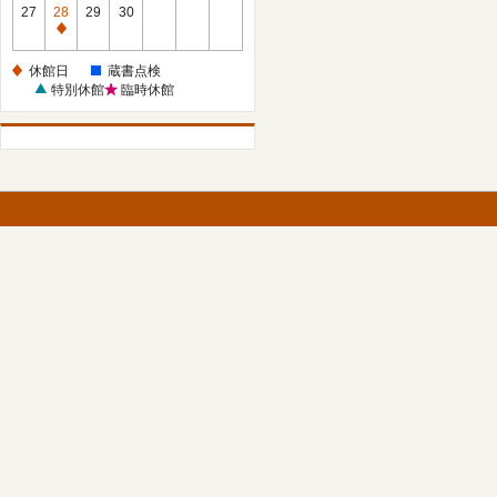
館
27
28
29
30
日
休
館
休館日
蔵書点検
日
特別休館
臨時休館