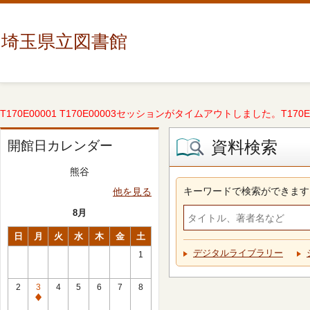
埼玉県立図書館
T170E00001 T170E00003セッションがタイムアウトしました。T170E000
資料検索
開館日カレンダー
熊谷
キーワードで検索ができます
他を見る
8月
日
月
火
水
木
金
土
デジタルライブラリー
1
2
3
4
5
6
7
8
休