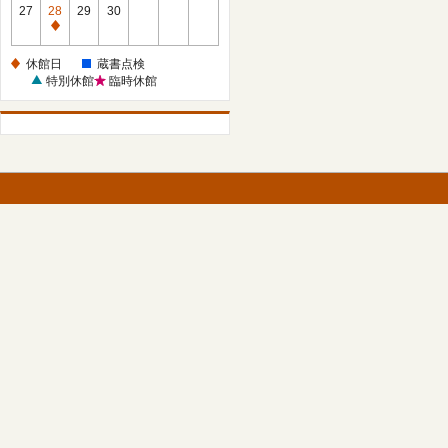
館
27
28
29
30
日
休
館
休館日
蔵書点検
日
特別休館
臨時休館