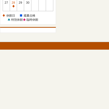
館
27
28
29
30
日
休
館
休館日
蔵書点検
日
特別休館
臨時休館