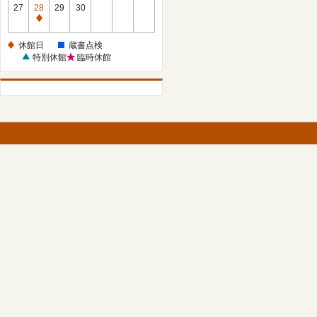
館
27
28
29
30
日
休
館
休館日
蔵書点検
日
特別休館
臨時休館