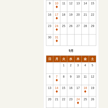
館
9
10
11
12
13
14
15
日
休
館
16
17
18
19
20
21
22
日
休
館
23
24
25
26
27
28
29
日
休
館
30
31
日
休
館
9月
日
日
月
火
水
木
金
土
1
2
3
4
5
6
7
8
9
10
11
12
休
館
13
14
15
16
17
18
19
日
休
休
館
館
20
21
22
23
24
25
26
日
日
休