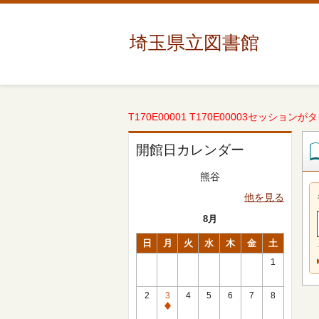
埼玉県立図書館
T170E00001 T170E00003セッションが
開館日カレンダー
熊谷
他を見る
8月
日
月
火
水
木
金
土
1
2
3
4
5
6
7
8
休