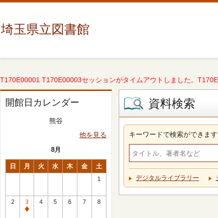
埼玉県立図書館
T170E00001 T170E00003セッションがタイムアウトしました。T170E000
資料検索
開館日カレンダー
熊谷
キーワードで検索ができます
他を見る
8月
日
月
火
水
木
金
土
デジタルライブラリー
1
2
3
4
5
6
7
8
休