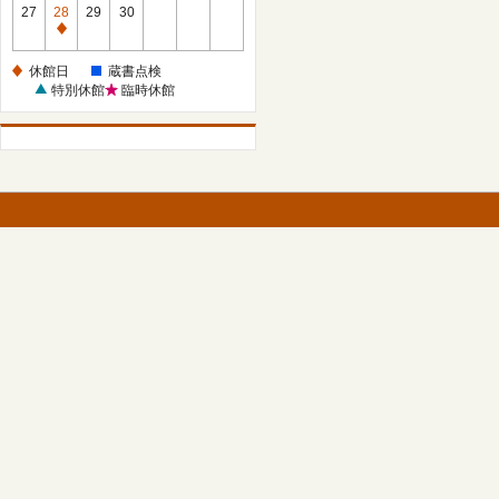
館
27
28
29
30
日
休
館
休館日
蔵書点検
日
特別休館
臨時休館