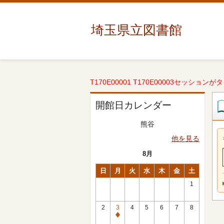
埼玉県立図書館
T170E00001 T170E00003セッションが
開館日カレンダー
熊谷
他を見る
8月
日
月
火
水
木
金
土
1
2
3
4
5
6
7
8
休