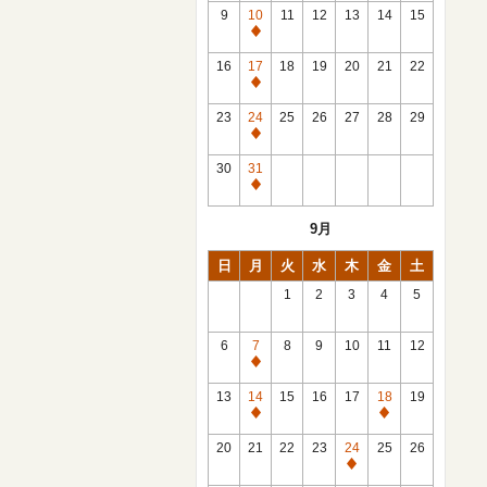
館
9
10
11
12
13
14
15
日
休
館
16
17
18
19
20
21
22
日
休
館
23
24
25
26
27
28
29
日
休
館
30
31
日
休
館
9月
日
日
月
火
水
木
金
土
1
2
3
4
5
6
7
8
9
10
11
12
休
館
13
14
15
16
17
18
19
日
休
休
館
館
20
21
22
23
24
25
26
日
日
休