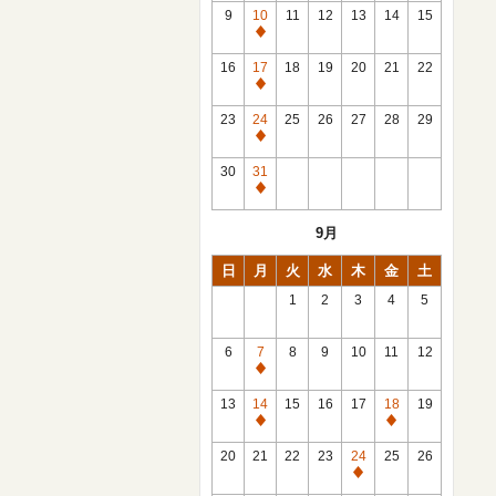
館
9
10
11
12
13
14
15
日
休
館
16
17
18
19
20
21
22
日
休
館
23
24
25
26
27
28
29
日
休
館
30
31
日
休
館
9月
日
日
月
火
水
木
金
土
1
2
3
4
5
6
7
8
9
10
11
12
休
館
13
14
15
16
17
18
19
日
休
休
館
館
20
21
22
23
24
25
26
日
日
休