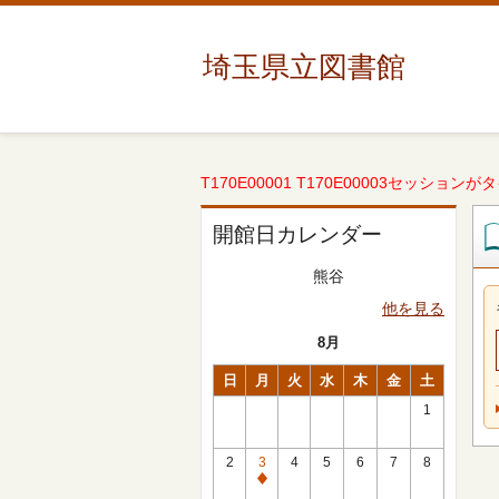
埼玉県立図書館
T170E00001 T170E00003セッションが
開館日カレンダー
熊谷
他を見る
8月
日
月
火
水
木
金
土
1
2
3
4
5
6
7
8
休