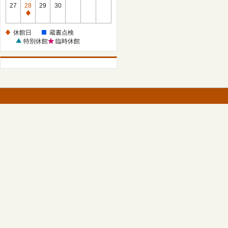
館
27
28
29
30
日
休
館
休館日
蔵書点検
日
特別休館
臨時休館