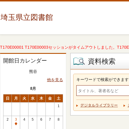
埼玉県立図書館
T170E00001 T170E00003セッションがタイムアウトしました。T170E000
資料検索
開館日カレンダー
熊谷
キーワードで検索ができます
他を見る
8月
日
月
火
水
木
金
土
デジタルライブラリー
1
2
3
4
5
6
7
8
休