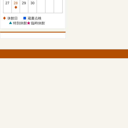
館
27
28
29
30
日
休
館
休館日
蔵書点検
日
特別休館
臨時休館