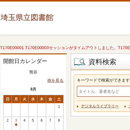
埼玉県立図書館
T170E00001 T170E00003セッションがタイムアウトしました。T170E000
資料検索
開館日カレンダー
熊谷
キーワードで検索ができます
他を見る
8月
日
月
火
水
木
金
土
デジタルライブラリー
1
2
3
4
5
6
7
8
休