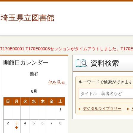
埼玉県立図書館
T170E00001 T170E00003セッションがタイムアウトしました。T170E000
資料検索
開館日カレンダー
熊谷
キーワードで検索ができます
他を見る
8月
日
月
火
水
木
金
土
デジタルライブラリー
1
2
3
4
5
6
7
8
休