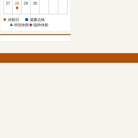
館
27
28
29
30
日
休
館
休館日
蔵書点検
日
特別休館
臨時休館