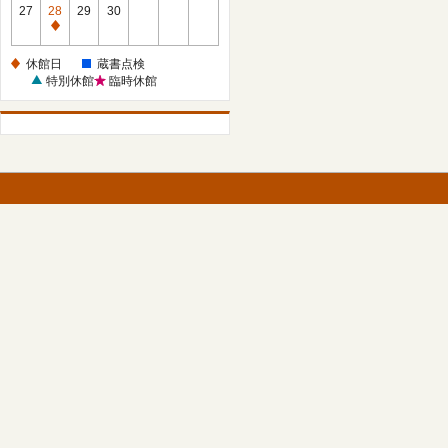
館
27
28
29
30
日
休
館
休館日
蔵書点検
日
特別休館
臨時休館