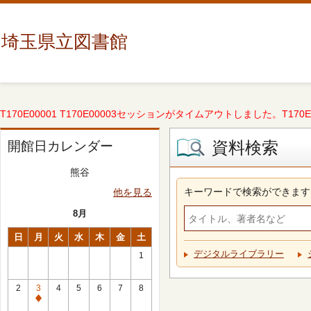
埼玉県立図書館
T170E00001 T170E00003セッションがタイムアウトしました。T170E000
資料検索
開館日カレンダー
熊谷
キーワードで検索ができます
他を見る
8月
日
月
火
水
木
金
土
デジタルライブラリー
1
2
3
4
5
6
7
8
休