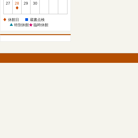
館
27
28
29
30
日
休
館
休館日
蔵書点検
日
特別休館
臨時休館