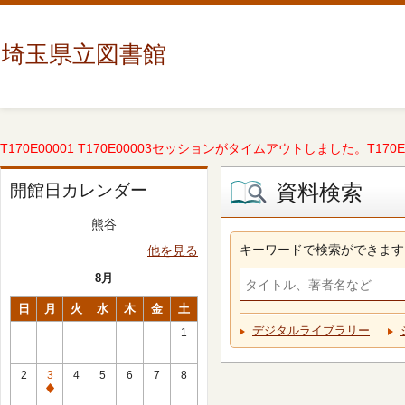
埼玉県立図書館
T170E00001 T170E00003セッションがタイムアウトしました。T170E000
資料検索
開館日カレンダー
熊谷
キーワードで検索ができます
他を見る
8月
日
月
火
水
木
金
土
デジタルライブラリー
1
2
3
4
5
6
7
8
休