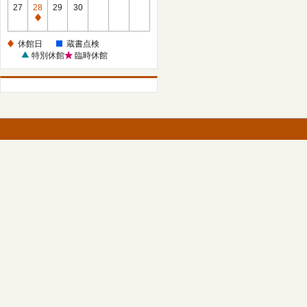
館
27
28
29
30
日
休
館
休館日
蔵書点検
日
特別休館
臨時休館