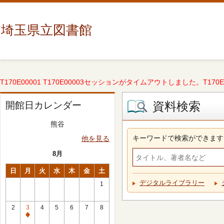
埼玉県立図書館
T170E00001 T170E00003セッションがタイムアウトしました。T170E000
資料検索
開館日カレンダー
熊谷
キーワードで検索ができます
他を見る
8月
日
月
火
水
木
金
土
デジタルライブラリー
1
2
3
4
5
6
7
8
休