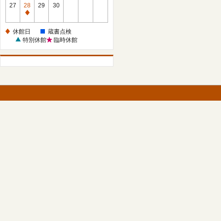
館
27
28
29
30
日
休
館
休館日
蔵書点検
日
特別休館
臨時休館