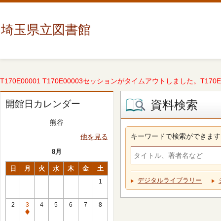
埼玉県立図書館
T170E00001 T170E00003セッションがタイムアウトしました。T170E000
資料検索
開館日カレンダー
熊谷
キーワードで検索ができます
他を見る
8月
日
月
火
水
木
金
土
デジタルライブラリー
1
2
3
4
5
6
7
8
休