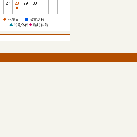
館
27
28
29
30
日
休
館
休館日
蔵書点検
日
特別休館
臨時休館