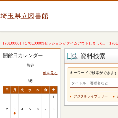
埼玉県立図書館
T170E00001 T170E00003セッションがタイムアウトしました。T170E000
資料検索
開館日カレンダー
熊谷
キーワードで検索ができます
他を見る
8月
日
月
火
水
木
金
土
デジタルライブラリー
1
2
3
4
5
6
7
8
休