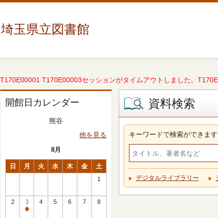
埼玉県立図書館
T170E00001 T170E00003セッションがタイムアウトしました。T170E000
資料検索
開館日カレンダー
熊谷
キーワードで検索ができます
他を見る
8月
日
月
火
水
木
金
土
デジタルライブラリー
1
2
3
4
5
6
7
8
休