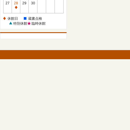
館
27
28
29
30
日
休
館
休館日
蔵書点検
日
特別休館
臨時休館