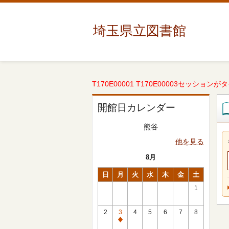
埼玉県立図書館
T170E00001 T170E00003セッションが
開館日カレンダー
熊谷
他を見る
8月
日
月
火
水
木
金
土
1
2
3
4
5
6
7
8
休