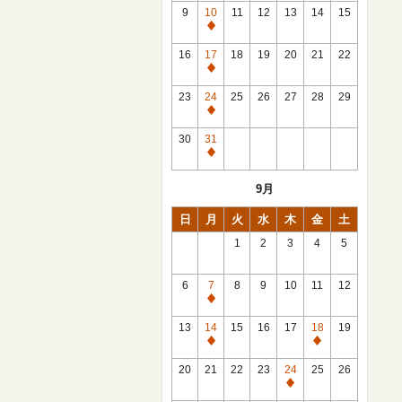
館
9
10
11
12
13
14
15
日
休
館
16
17
18
19
20
21
22
日
休
館
23
24
25
26
27
28
29
日
休
館
30
31
日
休
館
9月
日
日
月
火
水
木
金
土
1
2
3
4
5
6
7
8
9
10
11
12
休
館
13
14
15
16
17
18
19
日
休
休
館
館
20
21
22
23
24
25
26
日
日
休