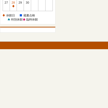
館
27
28
29
30
日
休
館
休館日
蔵書点検
日
特別休館
臨時休館