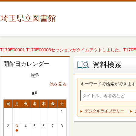
埼玉県立図書館
T170E00001 T170E00003セッションがタイムアウトしました。T170E000
資料検索
開館日カレンダー
熊谷
キーワードで検索ができます
他を見る
8月
日
月
火
水
木
金
土
デジタルライブラリー
1
2
3
4
5
6
7
8
休