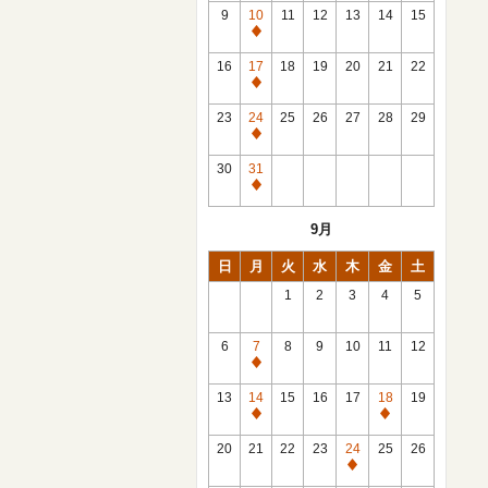
館
9
10
11
12
13
14
15
日
休
館
16
17
18
19
20
21
22
日
休
館
23
24
25
26
27
28
29
日
休
館
30
31
日
休
館
9月
日
日
月
火
水
木
金
土
1
2
3
4
5
6
7
8
9
10
11
12
休
館
13
14
15
16
17
18
19
日
休
休
館
館
20
21
22
23
24
25
26
日
日
休