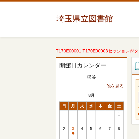
埼玉県立図書館
T170E00001 T170E00003セッションが
開館日カレンダー
熊谷
他を見る
8月
日
月
火
水
木
金
土
1
2
3
4
5
6
7
8
休