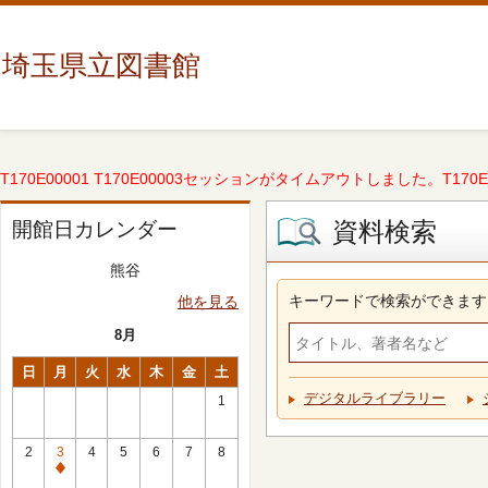
埼玉県立図書館
T170E00001 T170E00003セッションがタイムアウトしました。T170E000
資料検索
開館日カレンダー
熊谷
キーワードで検索ができます
他を見る
8月
日
月
火
水
木
金
土
デジタルライブラリー
1
2
3
4
5
6
7
8
休