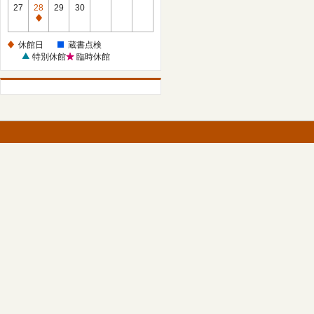
館
27
28
29
30
日
休
館
休館日
蔵書点検
日
特別休館
臨時休館