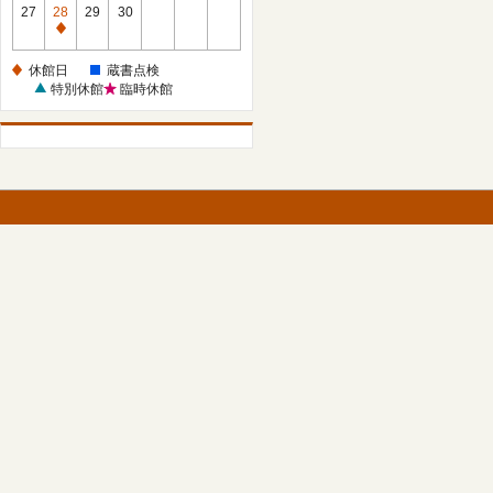
館
27
28
29
30
日
休
館
休館日
蔵書点検
日
特別休館
臨時休館