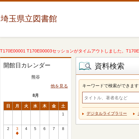
埼玉県立図書館
T170E00001 T170E00003セッションがタイムアウトしました。T170E000
資料検索
開館日カレンダー
熊谷
キーワードで検索ができます
他を見る
8月
日
月
火
水
木
金
土
デジタルライブラリー
1
2
3
4
5
6
7
8
休