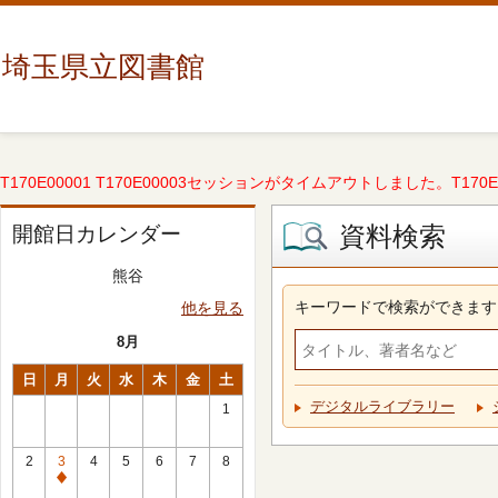
埼玉県立図書館
T170E00001 T170E00003セッションがタイムアウトしました。T170E000
資料検索
開館日カレンダー
熊谷
キーワードで検索ができます
他を見る
8月
日
月
火
水
木
金
土
デジタルライブラリー
1
2
3
4
5
6
7
8
休