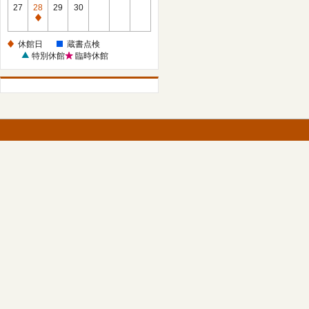
館
27
28
29
30
日
休
館
休館日
蔵書点検
日
特別休館
臨時休館