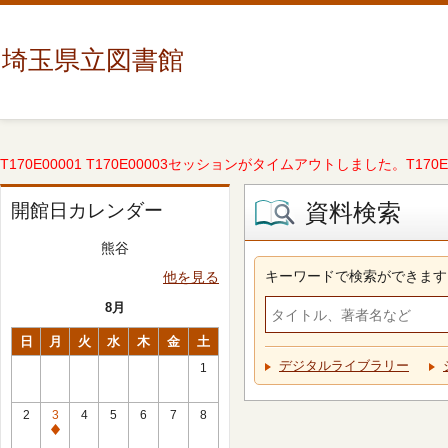
埼玉県立図書館
T170E00001 T170E00003セッションがタイムアウトしました。T170E000
資料検索
開館日カレンダー
熊谷
キーワードで検索ができます
他を見る
8月
日
月
火
水
木
金
土
デジタルライブラリー
1
2
3
4
5
6
7
8
休