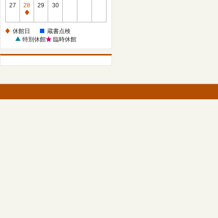
館
27
28
29
30
日
休
館
休館日
蔵書点検
日
特別休館
臨時休館