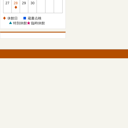
館
27
28
29
30
日
休
館
休館日
蔵書点検
日
特別休館
臨時休館