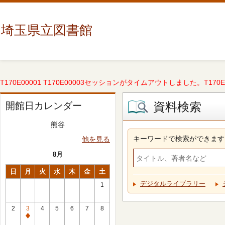
埼玉県立図書館
T170E00001 T170E00003セッションがタイムアウトしました。T170E000
資料検索
開館日カレンダー
熊谷
キーワードで検索ができます
他を見る
8月
日
月
火
水
木
金
土
デジタルライブラリー
1
2
3
4
5
6
7
8
休