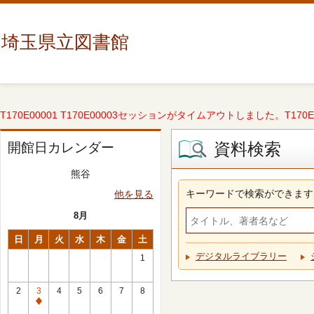
埼玉県立図書館
T170E00001 T170E00003セッションがタイムアウトしました。T170E000
資料検索
開館日カレンダー
熊谷
キーワードで検索ができます
他を見る
8月
日
月
火
水
木
金
土
デジタルライブラリー
1
2
3
4
5
6
7
8
休