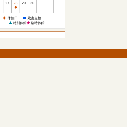
館
27
28
29
30
日
休
館
休館日
蔵書点検
日
特別休館
臨時休館