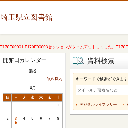
埼玉県立図書館
T170E00001 T170E00003セッションがタイムアウトしました。T170E000
資料検索
開館日カレンダー
熊谷
キーワードで検索ができます
他を見る
8月
日
月
火
水
木
金
土
デジタルライブラリー
1
2
3
4
5
6
7
8
休