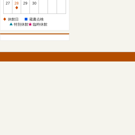
館
27
28
29
30
日
休
館
休館日
蔵書点検
日
特別休館
臨時休館