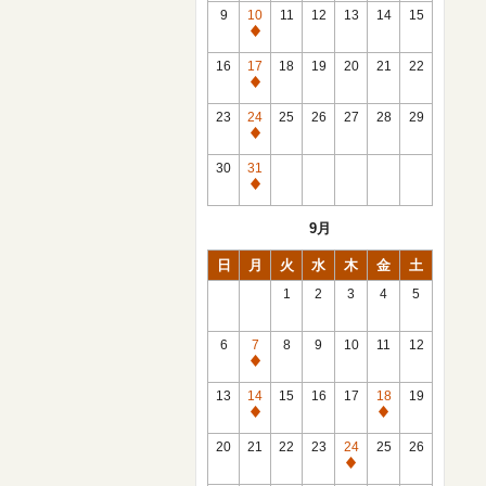
館
9
10
11
12
13
14
15
日
休
館
16
17
18
19
20
21
22
日
休
館
23
24
25
26
27
28
29
日
休
館
30
31
日
休
館
9月
日
日
月
火
水
木
金
土
1
2
3
4
5
6
7
8
9
10
11
12
休
館
13
14
15
16
17
18
19
日
休
休
館
館
20
21
22
23
24
25
26
日
日
休