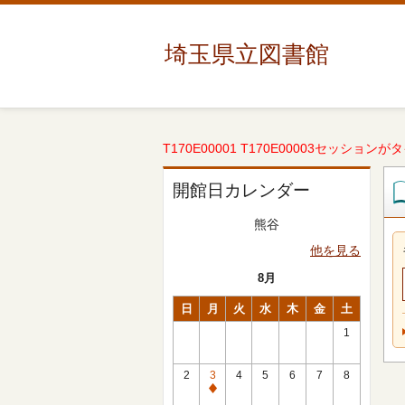
埼玉県立図書館
T170E00001 T170E00003セッションが
開館日カレンダー
熊谷
他を見る
8月
日
月
火
水
木
金
土
1
2
3
4
5
6
7
8
休