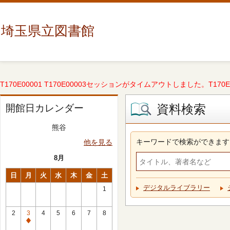
埼玉県立図書館
T170E00001 T170E00003セッションがタイムアウトしました。T170E000
資料検索
開館日カレンダー
熊谷
キーワードで検索ができます
他を見る
8月
日
月
火
水
木
金
土
デジタルライブラリー
1
2
3
4
5
6
7
8
休