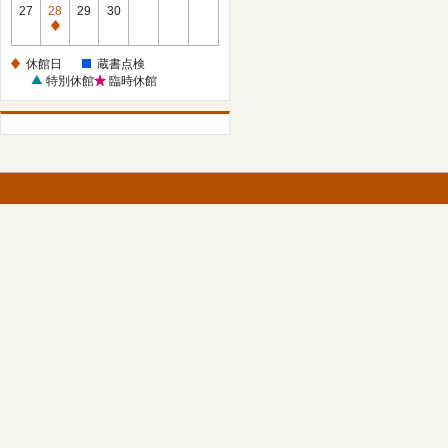
館
27
28
29
30
日
休
館
休館日
蔵書点検
日
特別休館
臨時休館