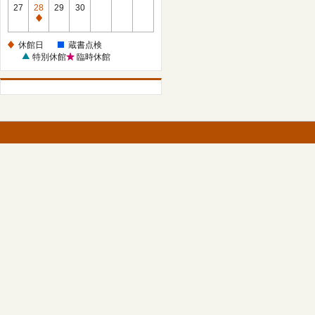
館
27
28
29
30
日
休
館
休館日
蔵書点検
日
特別休館
臨時休館