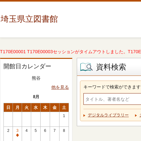
埼玉県立図書館
T170E00001 T170E00003セッションがタイムアウトしました。T170E000
資料検索
開館日カレンダー
熊谷
キーワードで検索ができます
他を見る
8月
日
月
火
水
木
金
土
デジタルライブラリー
1
2
3
4
5
6
7
8
休