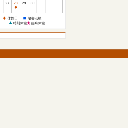
館
27
28
29
30
日
休
館
休館日
蔵書点検
日
特別休館
臨時休館