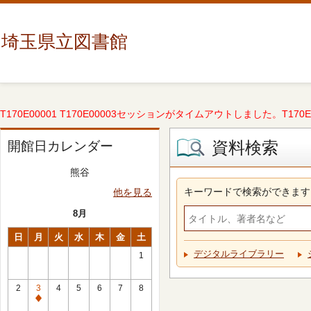
埼玉県立図書館
T170E00001 T170E00003セッションがタイムアウトしました。T170E000
資料検索
開館日カレンダー
熊谷
キーワードで検索ができます
他を見る
8月
日
月
火
水
木
金
土
デジタルライブラリー
1
2
3
4
5
6
7
8
休