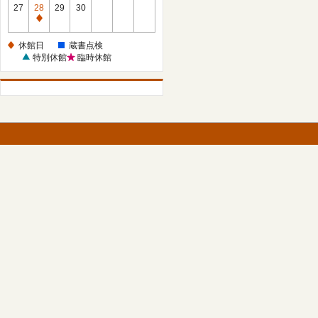
館
27
28
29
30
日
休
館
休館日
蔵書点検
日
特別休館
臨時休館