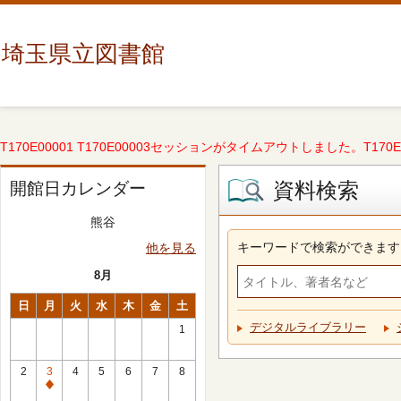
埼玉県立図書館
T170E00001 T170E00003セッションがタイムアウトしました。T170E000
資料検索
開館日カレンダー
熊谷
キーワードで検索ができます
他を見る
8月
日
月
火
水
木
金
土
デジタルライブラリー
1
2
3
4
5
6
7
8
休