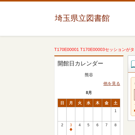
埼玉県立図書館
T170E00001 T170E00003セッションが
開館日カレンダー
熊谷
他を見る
8月
日
月
火
水
木
金
土
1
2
3
4
5
6
7
8
休