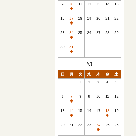
館
9
10
11
12
13
14
15
日
休
館
16
17
18
19
20
21
22
日
休
館
23
24
25
26
27
28
29
日
休
館
30
31
日
休
館
9月
日
日
月
火
水
木
金
土
1
2
3
4
5
6
7
8
9
10
11
12
休
館
13
14
15
16
17
18
19
日
休
休
館
館
20
21
22
23
24
25
26
日
日
休