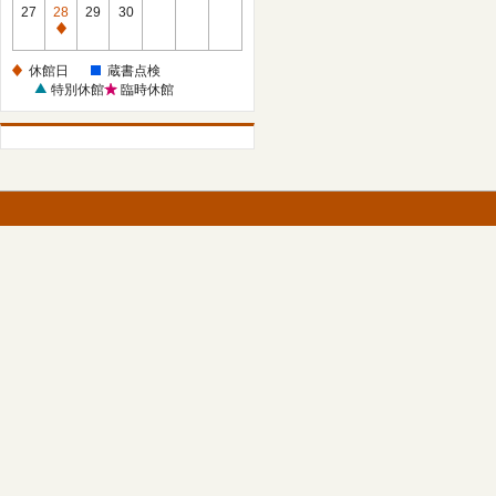
館
27
28
29
30
日
休
館
休館日
蔵書点検
日
特別休館
臨時休館