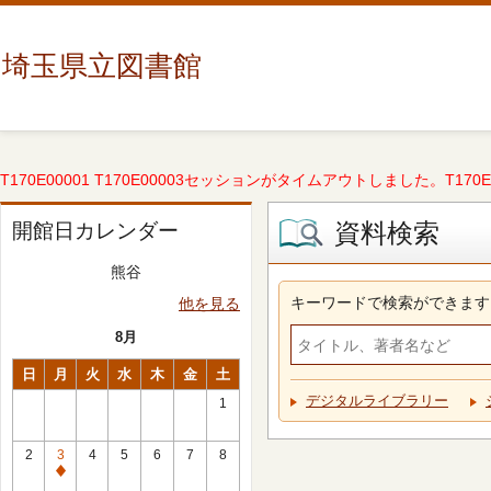
埼玉県立図書館
T170E00001 T170E00003セッションがタイムアウトしました。T170E000
資料検索
開館日カレンダー
熊谷
キーワードで検索ができます
他を見る
8月
日
月
火
水
木
金
土
デジタルライブラリー
1
2
3
4
5
6
7
8
休