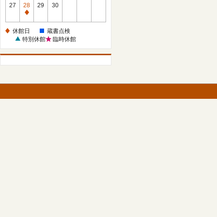
館
27
28
29
30
日
休
館
休館日
蔵書点検
日
特別休館
臨時休館