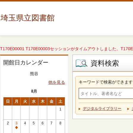
埼玉県立図書館
T170E00001 T170E00003セッションがタイムアウトしました。T170E000
資料検索
開館日カレンダー
熊谷
キーワードで検索ができます
他を見る
8月
日
月
火
水
木
金
土
デジタルライブラリー
1
2
3
4
5
6
7
8
休