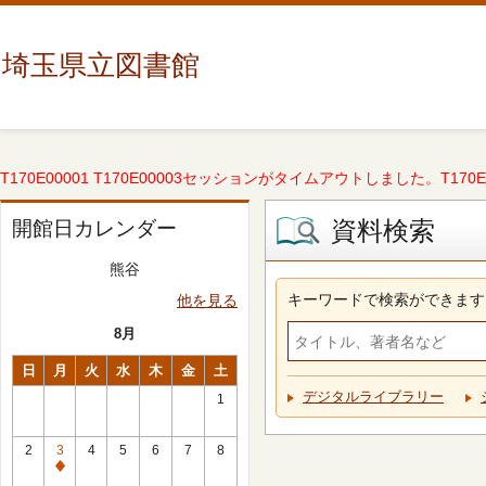
埼玉県立図書館
T170E00001 T170E00003セッションがタイムアウトしました。T170E000
資料検索
開館日カレンダー
熊谷
キーワードで検索ができます
他を見る
8月
日
月
火
水
木
金
土
デジタルライブラリー
1
2
3
4
5
6
7
8
休