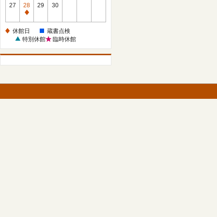
館
27
28
29
30
日
休
館
休館日
蔵書点検
日
特別休館
臨時休館