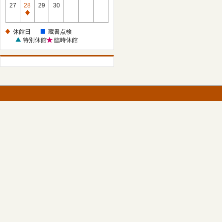
館
27
28
29
30
日
休
館
休館日
蔵書点検
日
特別休館
臨時休館