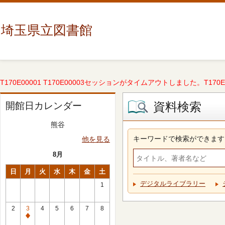
埼玉県立図書館
T170E00001 T170E00003セッションがタイムアウトしました。T170E000
資料検索
開館日カレンダー
熊谷
キーワードで検索ができます
他を見る
8月
日
月
火
水
木
金
土
デジタルライブラリー
1
2
3
4
5
6
7
8
休