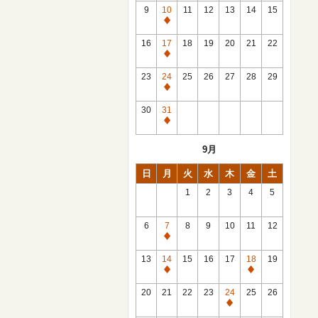
館
9
10
11
12
13
14
15
日
休
館
16
17
18
19
20
21
22
日
休
館
23
24
25
26
27
28
29
日
休
館
30
31
日
休
館
9月
日
日
月
火
水
木
金
土
1
2
3
4
5
6
7
8
9
10
11
12
休
館
13
14
15
16
17
18
19
日
休
休
館
館
20
21
22
23
24
25
26
日
日
休