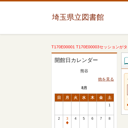
埼玉県立図書館
T170E00001 T170E00003セッションが
開館日カレンダー
熊谷
他を見る
8月
日
月
火
水
木
金
土
1
2
3
4
5
6
7
8
休