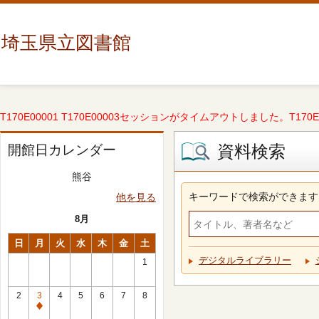
埼玉県立図書館
T170E00001 T170E00003セッションがタイムアウトしました。T170E000
資料検索
開館日カレンダー
熊谷
キーワードで検索ができます
他を見る
8月
日
月
火
水
木
金
土
デジタルライブラリー
1
2
3
4
5
6
7
8
休