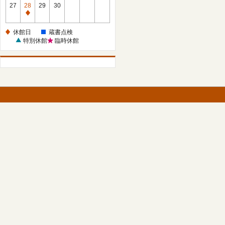
館
27
28
29
30
日
休
館
休館日
蔵書点検
日
特別休館
臨時休館