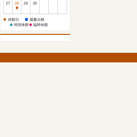
館
27
28
29
30
日
休
館
休館日
蔵書点検
日
特別休館
臨時休館