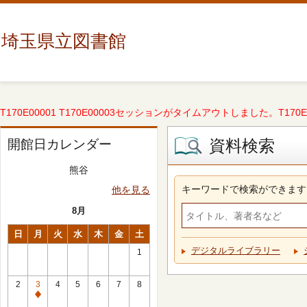
埼玉県立図書館
T170E00001 T170E00003セッションがタイムアウトしました。T170E000
資料検索
開館日カレンダー
熊谷
キーワードで検索ができます
他を見る
8月
日
月
火
水
木
金
土
デジタルライブラリー
1
2
3
4
5
6
7
8
休