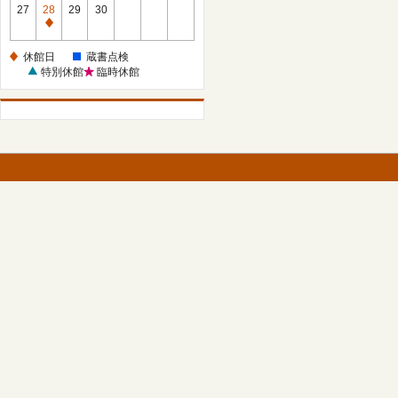
館
27
28
29
30
日
休
館
休館日
蔵書点検
日
特別休館
臨時休館