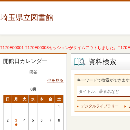
埼玉県立図書館
T170E00001 T170E00003セッションがタイムアウトしました。T170E000
資料検索
開館日カレンダー
熊谷
キーワードで検索ができます
他を見る
8月
日
月
火
水
木
金
土
デジタルライブラリー
1
2
3
4
5
6
7
8
休