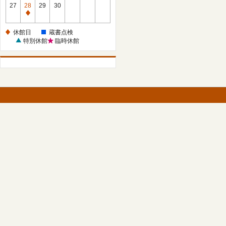
館
27
28
29
30
日
休
館
休館日
蔵書点検
日
特別休館
臨時休館