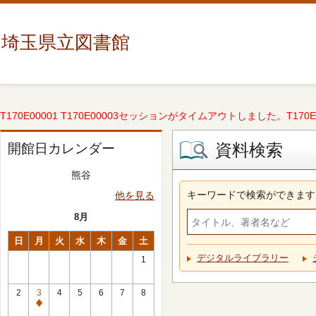
埼玉県立図書館
T170E00001 T170E00003セッションがタイムアウトしました。T170E000
資料検索
開館日カレンダー
熊谷
キーワードで検索ができます
他を見る
8月
日
月
火
水
木
金
土
デジタルライブラリー
1
2
3
4
5
6
7
8
休