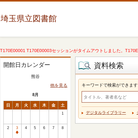
埼玉県立図書館
T170E00001 T170E00003セッションがタイムアウトしました。T170E000
資料検索
開館日カレンダー
熊谷
キーワードで検索ができます
他を見る
8月
日
月
火
水
木
金
土
デジタルライブラリー
1
2
3
4
5
6
7
8
休