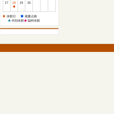
館
27
28
29
30
日
休
館
休館日
蔵書点検
日
特別休館
臨時休館