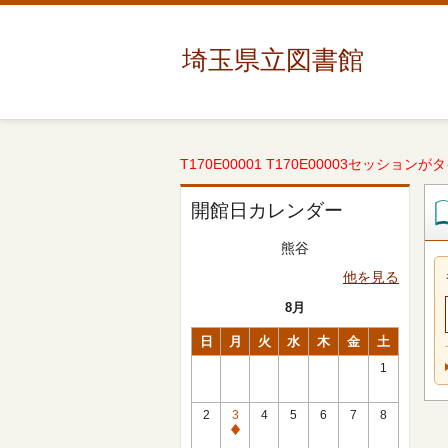
埼玉県立図書館
T170E00001 T170E00003セッションが
開館日カレンダー
熊谷
他を見る
8月
日
月
火
水
木
金
土
1
2
3
4
5
6
7
8
休