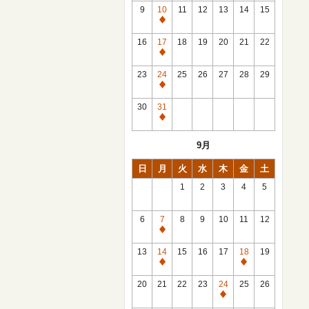
館
9
10
11
12
13
14
15
日
休
館
16
17
18
19
20
21
22
日
休
館
23
24
25
26
27
28
29
日
休
館
30
31
日
休
館
9月
日
日
月
火
水
木
金
土
1
2
3
4
5
6
7
8
9
10
11
12
休
館
13
14
15
16
17
18
19
日
休
休
館
館
20
21
22
23
24
25
26
日
日
休